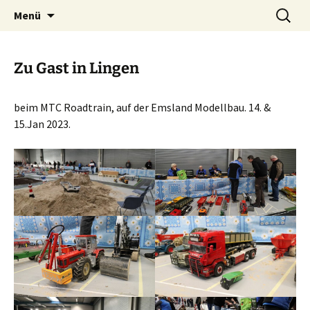
Zum
Suchen
Menü
Inhalt
nach:
springen
Zu Gast in Lingen
beim MTC Roadtrain, auf der Emsland Modellbau. 14. &
15.Jan 2023.