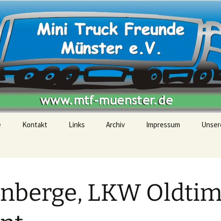
e
Kontakt
Links
Archiv
Impressum
Unser
25. Open Air
Modelschautage Hamm,
im Maxi Park
nberge, LKW Oldtim
24. Open Air
Modellschautage Hamm
Oltimertreff in Darup 10.
September 2023