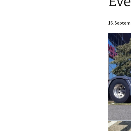
Eve
3. Oldtimer
Traktorenteffen bei
Höffner in Nienberge
16. Septem
„Historische LKW“
Tag der Offenen Tür bei
der Feuerwehr
Lüdinghausen 23.06.2024
Tag der offenen Tür, bei
Stade Landmaschinen
Nienberge, LKW
Oldtimertreffen
Zu Gast bei Hollenhorst
Gewerbetage in
Ascheberg 25. / 26. März
2023 bei der Agravis