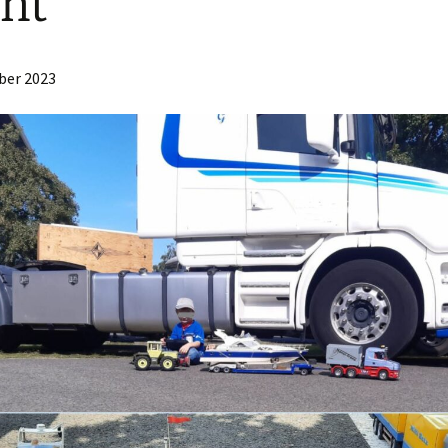
nt
Zu Gast in Zwolle
26./27.11.2022
ber 2023
23. Open Air
Modellschautage Hamm
06. u. 07. August 2022
18. & 19. Juni 2022
Schowfahren auf dem
Schlepper
Oldtimertreffen in Olfen.
Vereinsfahren bei
Dondrup 14. & 15. Mai
2022
Wirtschaftsschau Ahaus
08.05.2022
22.Open Air
Modellschautage Hamm
21/22.08.2021