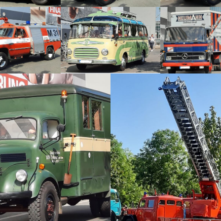
19 Modellschautage
Hamm 01/02/September
2018
Gut Kinderhaus –
Westfalenfleiß 16.09.2018
Emslandmodellbau 13/14
Januar 2018 lingen
18.02.2017 als Gastfahrer
bei den IG Mini-Logistik
Waltrop
Emslandmodellbau 14/15
Januar 2017 in Lingen
Unimog Treffen Carger
Rorup 29.07.2017
Oldtimer Rennen Firma
Krampe 09.07.2017