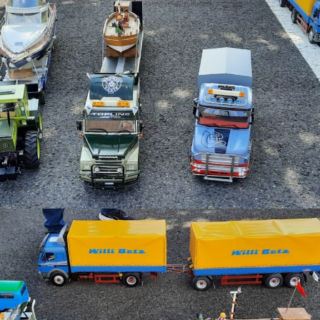
Sommerfest bei Familie
Hansi Schulte ter Hardt
am 18.09.2021
21.Modellschautage
Hamm 12/13.09.2020
Modelshow Europe 2019
Ede 16.03.2019
Grillfest bei Fleischerei
Vormann am 14.04.2019
Gewerbetage Ascheberg
bei der Agravis 06/7.April
2019
Vereinstreffen bei
Meinert in Nottuln am
25.05.2019
22.06/23.06.2019 13