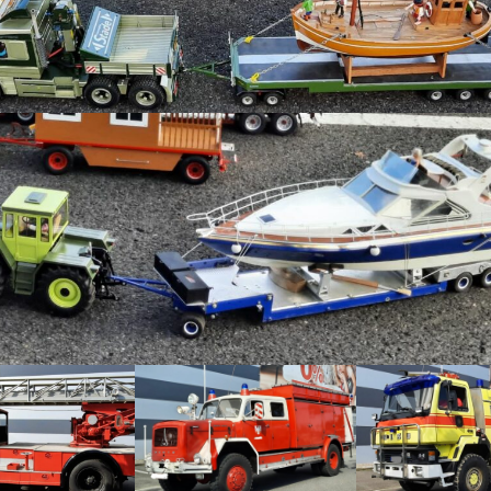
.Oldtimer Treff der
Schlepperfreunde Olfen
34 . Truck Treff in Kaunitz
10/11.08.2019
Erntedank
Westfalenfleiß Münster
15.09.2019
20.Modellschautage in
Hamm 31/1.09.2019
MODELSHOW – EUROPE
2018 – 17.03.2018 als
Gastfahrer
Frühlingsmarkt Herbern
am 08.04.2018
Angrillen bei Fleischerei
Vormann 15,04,2018 in
Seppenrade